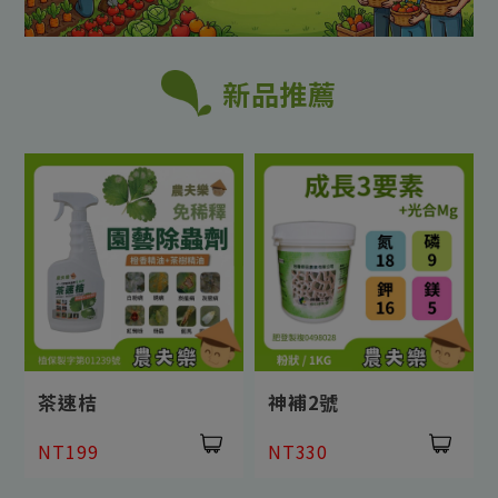
新品推薦
茶速桔
神補2號
NT199
NT330