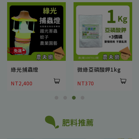
綠光捕蟲燈
微綠亞磷酸鉀1kg
NT2,400
NT370
肥料推薦