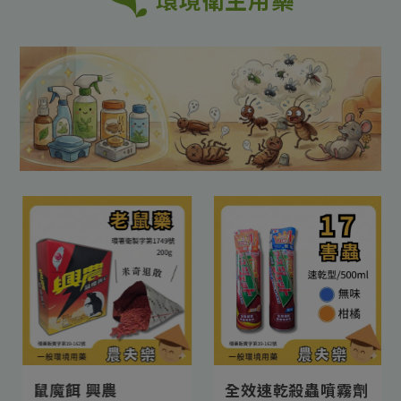
鼠魔餌 興農
全效速乾殺蟲噴霧劑