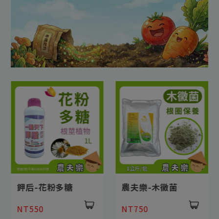
鉀后-花粉多糖
農夫樂-木黴菌
NT550
NT750